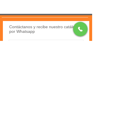
Contáctanos y recibe nuestro catálogo
por Whatsapp
Contáctanos
SUCURSALES
Andador Tonaltecas 30-Locales 2, 7 y 8,
Tonalá Centro, 45400 Guadalajara, Jal.
Plaza Galerías del Sol, And. Tonaltecas 84-
Loc 13, Tonalá Centro, 45400 Guadalajara,
Jal.
Comprar
¿Quiénes somos?